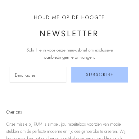
HOUD ME OP DE HOOGTE
NEWSLETTER
Schrijf je in voor onze nieuwsbrief om exclusieve
aanbiedingen te ontvangen
.
SUBSCRIBE
Over ons
Onze missie bij RUM is simpel; jou moeiteloos voorzien van mooie
stukken om de perfecte moderne en tijdloze garderobe te creëren. Wij
kiezen voor kwaliteit en duurzame artikelen en zijn er erg blij mee dat jij