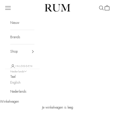
Naar inhoud
RUM
Menu
Zoeken
Winkel
Nieuw
Brands
Shop
INLOGGEN
Nederlands
Taal
English
Nederlands
Winkelwagen
Je winkelwagen is leeg