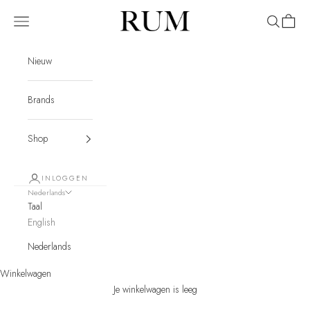
Naar inhoud
RUM
Menu
Zoeken
Winkel
Nieuw
Brands
Shop
INLOGGEN
Nederlands
Taal
English
Nederlands
Winkelwagen
Je winkelwagen is leeg