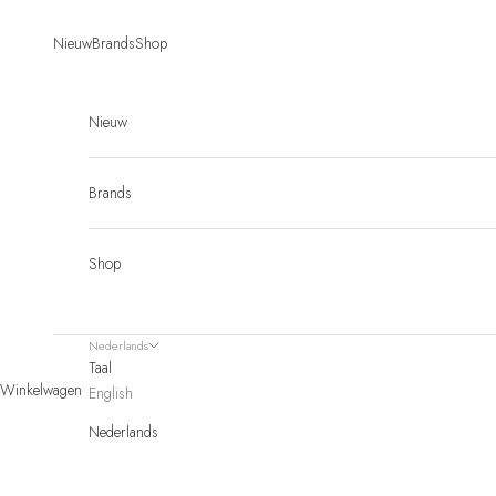
Naar inhoud
Nieuw
Brands
Shop
Nieuw
Brands
Shop
Nederlands
Taal
Winkelwagen
English
Nederlands