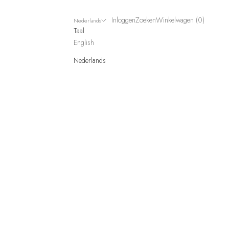
Inloggen
Zoeken
Winkelwagen
Inloggen
Zoeken
Winkelwagen (
0
)
Nederlands
Taal
English
Nederlands