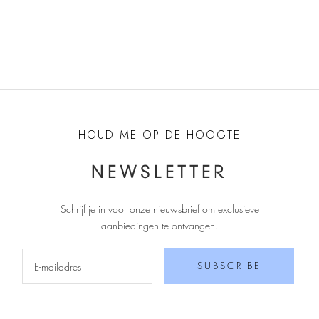
Aanbiedingsprijs
€85,00
HOUD ME OP DE HOOGTE
NEWSLETTER
Schrijf je in voor onze nieuwsbrief om exclusieve
aanbiedingen te ontvangen
.
SUBSCRIBE