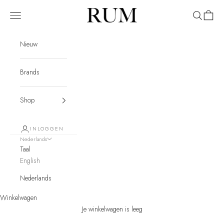
Naar inhoud
RUM
Menu
Zoeken
Winkel
Nieuw
Brands
Shop
INLOGGEN
Nederlands
Taal
English
Nederlands
Winkelwagen
Je winkelwagen is leeg